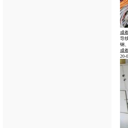
成
导
钢
成
20-0