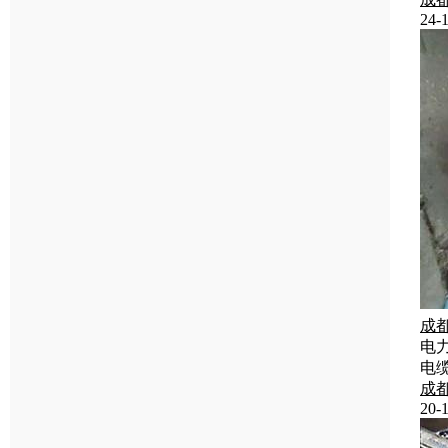
24-1
成
电
电
成
20-1