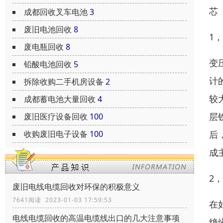
芯
成都回收叉车电池
3
废旧电池回收
8
1
废电瓶回收
8
变
铅酸电池回收
5
计
拆除收购二手机房设备
2
较
成都蓄电池大量回收
4
层
废旧医疗设备回收
100
后
收购废旧电子设备
100
成
2
废旧电线电缆回收对环保的积极意义
7641阅读 2023-01-03 17:59:53
在
电线电缆回收的高温电缆线出口的几大注意事项
绝