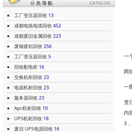
工厂变压器回收
13
成都电线电缆回收
452
成都废旧金属回收
223
废铜废铝回收
256
一
工厂变压器回收
5
回收配电柜
16
两
交换机柜回收
23
一
电源机柜回收
23
服务器回收
23
变
Apc机柜回收
10
内
UPS机柜回收
18
3
废旧 UPS电源回收
16