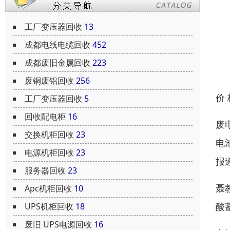
工厂变压器回收
13
成都电线电缆回收
452
成都废旧金属回收
223
废铜废铝回收
256
价
工厂变压器回收
5
回收配电柜
16
废
交换机柜回收
23
电
电源机柜回收
23
报
服务器回收
23
聂
Apc机柜回收
10
酸
UPS机柜回收
18
废旧 UPS电源回收
16