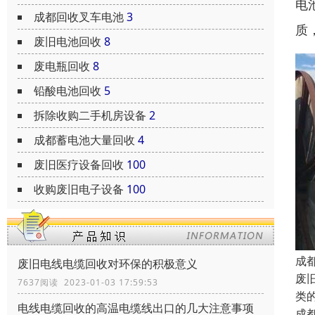
电
成都回收叉车电池
3
质
废旧电池回收
8
废电瓶回收
8
铅酸电池回收
5
拆除收购二手机房设备
2
成都蓄电池大量回收
4
废旧医疗设备回收
100
收购废旧电子设备
100
成
废旧电线电缆回收对环保的积极意义
废
7637阅读 2023-01-03 17:59:53
类
电线电缆回收的高温电缆线出口的几大注意事项
成