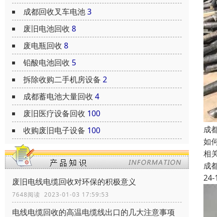
成都回收叉车电池
3
废旧电池回收
8
废电瓶回收
8
铅酸电池回收
5
拆除收购二手机房设备
2
成都蓄电池大量回收
4
废旧医疗设备回收
100
成
收购废旧电子设备
100
如
相
成
24-
废旧电线电缆回收对环保的积极意义
7648阅读 2023-01-03 17:59:53
电线电缆回收的高温电缆线出口的几大注意事项