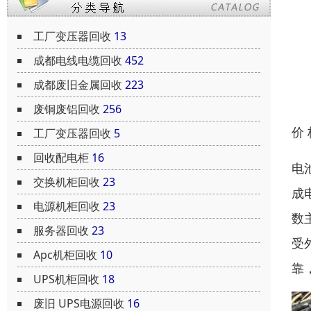
工厂变压器回收
13
成都电线电缆回收
452
成都废旧金属回收
223
废铜废铝回收
256
价
工厂变压器回收
5
回收配电柜
16
电
交换机柜回收
23
成
电源机柜回收
23
数
服务器回收
23
受
Apc机柜回收
10
靠
UPS机柜回收
18
废旧 UPS电源回收
16