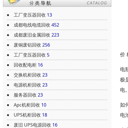
工厂变压器回收
13
成都电线电缆回收
452
成都废旧金属回收
223
废铜废铝回收
256
价
工厂变压器回收
5
回收配电柜
16
电
交换机柜回收
23
极
电源机柜回收
23
电
服务器回收
23
如
Apc机柜回收
10
电
UPS机柜回收
18
废旧 UPS电源回收
16