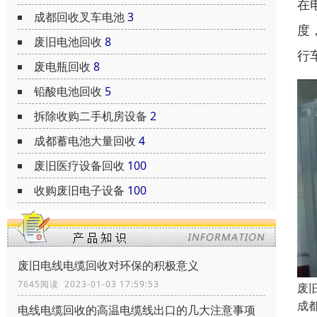
在
成都回收叉车电池
3
度
废旧电池回收
8
行
废电瓶回收
8
铅酸电池回收
5
拆除收购二手机房设备
2
成都蓄电池大量回收
4
废旧医疗设备回收
100
收购废旧电子设备
100
废旧电线电缆回收对环保的积极意义
7645阅读 2023-01-03 17:59:53
废
成
电线电缆回收的高温电缆线出口的几大注意事项