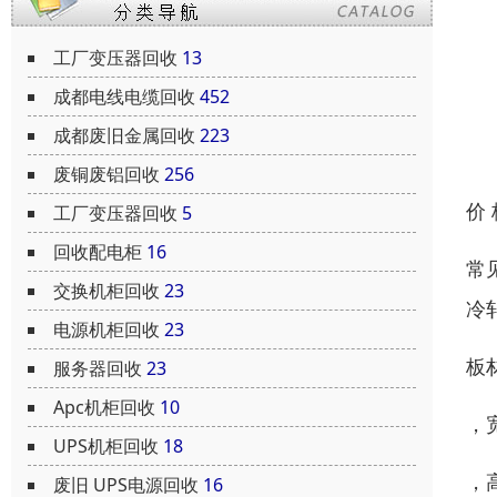
工厂变压器回收
13
成都电线电缆回收
452
成都废旧金属回收
223
废铜废铝回收
256
价
工厂变压器回收
5
回收配电柜
16
常
交换机柜回收
23
冷
电源机柜回收
23
板
服务器回收
23
Apc机柜回收
10
，宽
UPS机柜回收
18
，
废旧 UPS电源回收
16