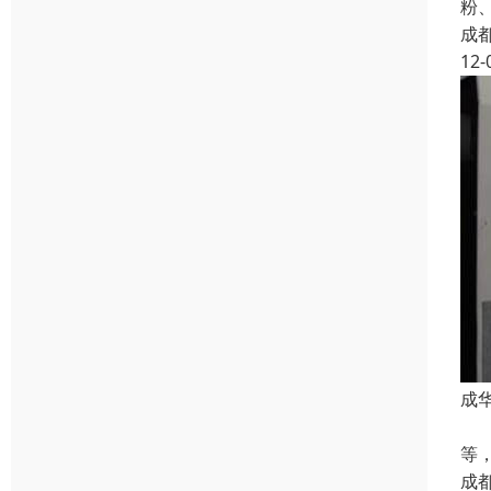
粉
成
12-
成
长
等
成