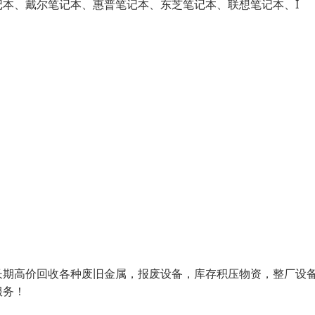
本、戴尔笔记本、惠普笔记本、东芝笔记本、联想笔记本、I
期高价回收各种废旧金属，报废设备，库存积压物资，整厂设
服务！