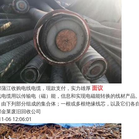
面议
都蒲江收购电线电缆，现款支付，实力雄厚
线电缆用以传输电（磁）能，信息和实现电磁能转换的线材产品
：由下列部分组成的集合体；一根或多根绝缘线芯，以及它们各
都金莱废旧回收公司
11-06 12:06:01