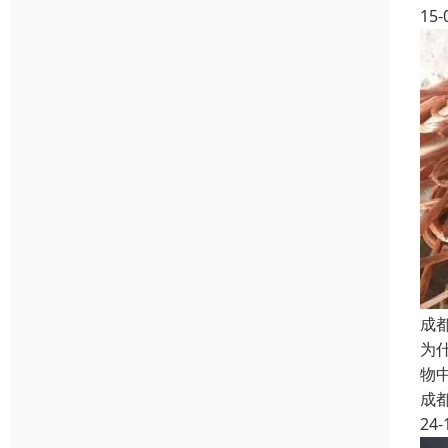
15-
成
为
物
成
24-