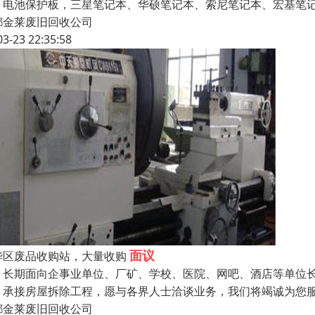
、电池保护板，三星笔记本、华硕笔记本、索尼笔记本、宏基笔记
都金莱废旧回收公司
03-23 22:35:58
面议
华区废品收购站，大量收购
期面向企事业单位、厂矿、学校、医院、网吧、酒店等单位长
，承接房屋拆除工程，愿与各界人士洽谈业务，我们将竭诚为您
都金莱废旧回收公司